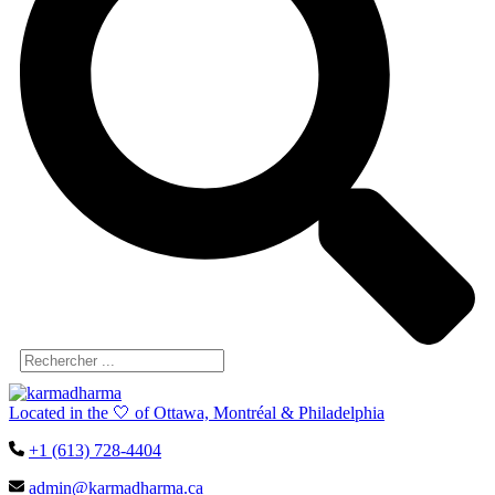
Located in the 🤍 of Ottawa, Montréal & Philadelphia
+1 (613) 728-4404
admin@karmadharma.ca