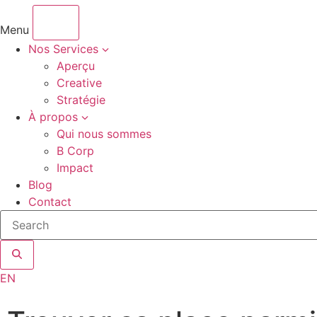
Menu
Nos Services
Aperçu
Creative
Stratégie
À propos
Qui nous sommes
B Corp
Impact
Blog
Contact
Search
site
EN