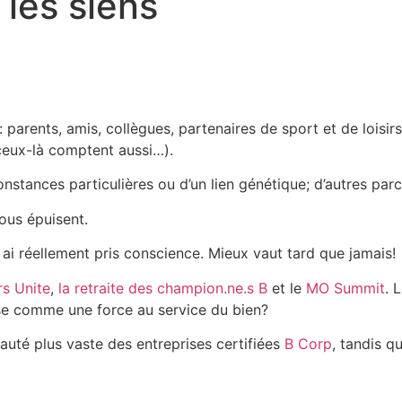
 les siens
rents, amis, collègues, partenaires de sport et de loisir
 ceux-là comptent aussi…).
stances particulières ou d’un lien génétique; d’autres parce
ous épuisent.
 ai réellement pris conscience. Mieux vaut tard que jamais!
rs Unite
,
la
retraite des champion.ne.s B
et le
MO Summit
. 
ise comme une force au service du bien?
auté plus vaste des entreprises certifiées
B Corp
, tandis q