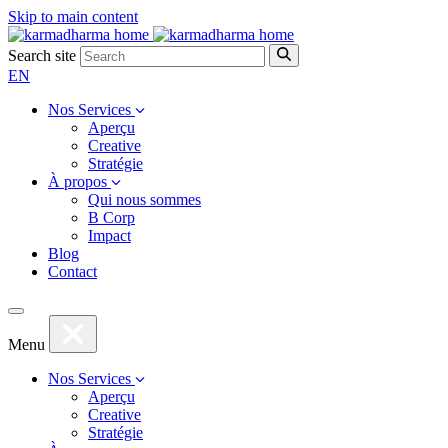
Aller
Skip to main content
au
contenu
Search site
EN
Nos Services
Aperçu
Creative
Stratégie
À propos
Qui nous sommes
B Corp
Impact
Blog
Contact
Menu
Nos Services
Aperçu
Creative
Stratégie